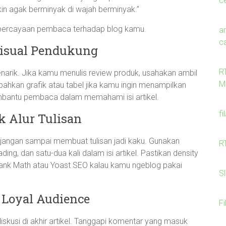
c
kin agak berminyak di wajah berminyak.”
kepercayaan pembaca terhadap blog kamu.
a
c
isual Pendukung
R
menarik. Jika kamu menulis review produk, usahakan ambil
M
hkan grafik atau tabel jika kamu ingin menampilkan
mbantu pembaca dalam memahami isi artikel.
fi
 Alur Tulisan
 jangan sampai membuat tulisan jadi kaku. Gunakan
R
ng, dan satu-dua kali dalam isi artikel. Pastikan density
 Rank Math atau Yoast SEO kalau kamu ngeblog pakai
S
 Loyal Audience
F
skusi di akhir artikel. Tanggapi komentar yang masuk