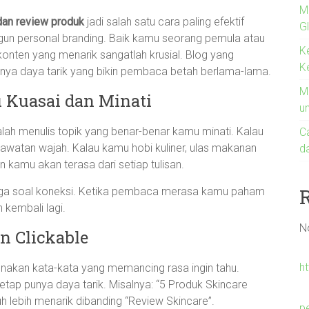
Me
dan review produk
jadi salah satu cara paling efektif
G
un personal branding. Baik kamu seorang pemula atau
K
 konten yang menarik sangatlah krusial. Blog yang
K
 punya daya tarik yang bikin pembaca betah berlama-lama.
M
 Kuasai dan Minati
un
lah menulis topik yang benar-benar kamu minati. Kalau
C
awatan wajah. Kalau kamu hobi kuliner, ulas makanan
d
kamu akan terasa dari setiap tulisan.
juga soal koneksi. Ketika pembaca merasa kamu paham
 kembali lagi.
N
n Clickable
h
nakan kata-kata yang memancing rasa ingin tahu.
l tetap punya daya tarik. Misalnya: “5 Produk Skincare
 lebih menarik dibanding “Review Skincare”.
p