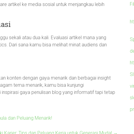
F
re artikel ke media sosial untuk menjangkau lebih
h
asi
gu sekali atau dua kali. Evaluasi artikel mana yang
S
ics. Dari sana kamu bisa melihat minat audiens dan
d
h
S
kan konten dengan gaya menarik dan berbagai insight
beragam tema menarik, kamu bisa kunjungi
v
di inspirasi gaya penulisan blog yang informatif tapi tetap
sl
p
mula dan Peluang Menarik!
i Karier: Tips dan Peluang Kerja untuk Generasi Muda!
→