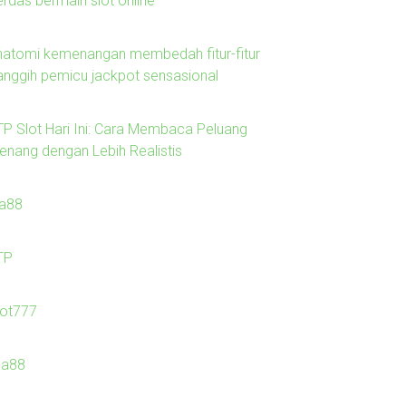
erdas bermain slot online
natomi kemenangan membedah fitur-fitur
anggih pemicu jackpot sensasional
TP Slot Hari Ini: Cara Membaca Peluang
enang dengan Lebih Realistis
la88
TP
lot777
ila88