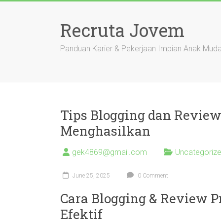
Skip
to
Recruta Jovem
content
Panduan Karier & Pekerjaan Impian Anak Mud
Tips Blogging dan Revie
Menghasilkan
gek4869@gmail.com
Uncategoriz
June 25, 2025
0 Comment
Cara Blogging & Review 
Efektif