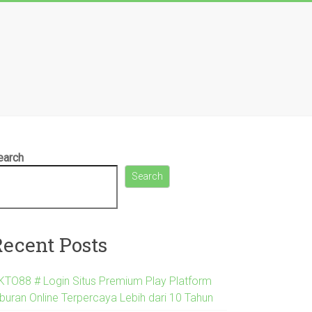
earch
Search
Recent Posts
KTO88 # Login Situs Premium Play Platform
iburan Online Terpercaya Lebih dari 10 Tahun