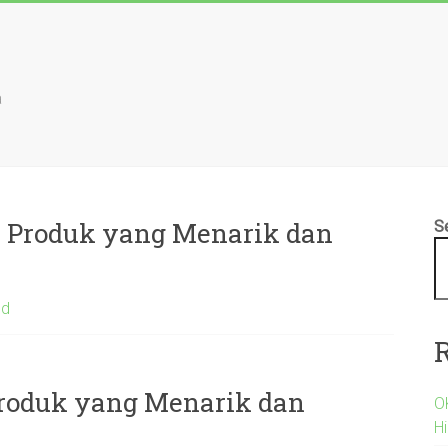
a
w Produk yang Menarik dan
S
ed
Produk yang Menarik dan
O
H