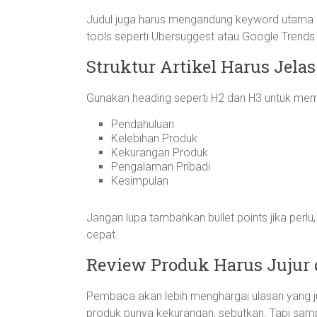
Judul juga harus mengandung keyword utama 
tools seperti Ubersuggest atau Google Trends
Struktur Artikel Harus Jelas
Gunakan heading seperti H2 dan H3 untuk memu
Pendahuluan
Kelebihan Produk
Kekurangan Produk
Pengalaman Pribadi
Kesimpulan
Jangan lupa tambahkan bullet points jika per
cepat.
Review Produk Harus Jujur
Pembaca akan lebih menghargai ulasan yang ju
produk punya kekurangan, sebutkan. Tapi sam