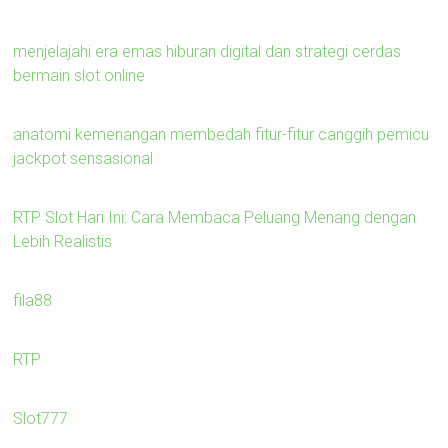
menjelajahi era emas hiburan digital dan strategi cerdas
bermain slot online
anatomi kemenangan membedah fitur-fitur canggih pemicu
jackpot sensasional
RTP Slot Hari Ini: Cara Membaca Peluang Menang dengan
Lebih Realistis
fila88
RTP
Slot777