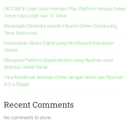
OKTO88 # Login Situs Premium Play Platform Hiburan Online
Terpercaya Lebih dari 10 Tahun
Menjelajahi Dinamika Industri Hiburan Online Global yang
Terus Berinovasi
Kemudahan Akses Digital yang Kini Menjadi Kebutuhan
Utama
Mengenal Platform Digital Modern yang Nyaman untuk
Aktivitas Online Harian
Cara Menikmati Aktivitas Online dengan Aman dan Nyaman
di Era Digital
Recent Comments
No comments to show.