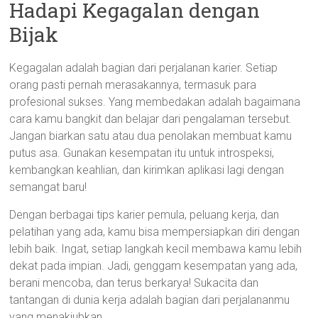
Hadapi Kegagalan dengan
Bijak
Kegagalan adalah bagian dari perjalanan karier. Setiap
orang pasti pernah merasakannya, termasuk para
profesional sukses. Yang membedakan adalah bagaimana
cara kamu bangkit dan belajar dari pengalaman tersebut.
Jangan biarkan satu atau dua penolakan membuat kamu
putus asa. Gunakan kesempatan itu untuk introspeksi,
kembangkan keahlian, dan kirimkan aplikasi lagi dengan
semangat baru!
Dengan berbagai tips karier pemula, peluang kerja, dan
pelatihan yang ada, kamu bisa mempersiapkan diri dengan
lebih baik. Ingat, setiap langkah kecil membawa kamu lebih
dekat pada impian. Jadi, genggam kesempatan yang ada,
berani mencoba, dan terus berkarya! Sukacita dan
tantangan di dunia kerja adalah bagian dari perjalananmu
yang menakjubkan.