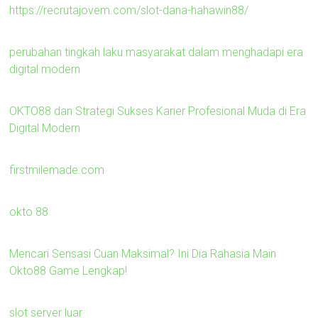
https://recrutajovem.com/slot-dana-hahawin88/
perubahan tingkah laku masyarakat dalam menghadapi era
digital modern
OKTO88 dan Strategi Sukses Karier Profesional Muda di Era
Digital Modern
firstmilemade.com
okto 88
Mencari Sensasi Cuan Maksimal? Ini Dia Rahasia Main
Okto88 Game Lengkap!
slot server luar