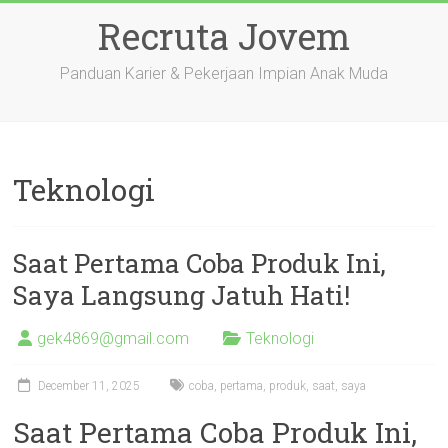
Skip
Recruta Jovem
to
content
Panduan Karier & Pekerjaan Impian Anak Muda
Teknologi
Saat Pertama Coba Produk Ini,
Saya Langsung Jatuh Hati!
gek4869@gmail.com
Teknologi
December 11, 2025
coba
,
pertama
,
produk
,
saat
,
saya
Saat Pertama Coba Produk Ini,