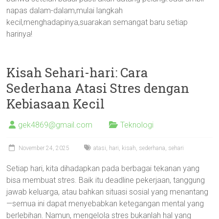
napas dalam-dalam,mulai langkah
kecil,menghadapinya,suarakan semangat baru setiap
harinya!
Kisah Sehari-hari: Cara
Sederhana Atasi Stres dengan
Kebiasaan Kecil
gek4869@gmail.com
Teknologi
November 24, 2025
atasi
,
hari
,
kisah
,
sederhana
,
sehari
Setiap hari, kita dihadapkan pada berbagai tekanan yang
bisa membuat stres. Baik itu deadline pekerjaan, tanggung
jawab keluarga, atau bahkan situasi sosial yang menantang
—semua ini dapat menyebabkan ketegangan mental yang
berlebihan. Namun, mengelola stres bukanlah hal yang