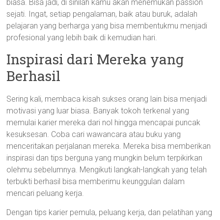
biasa. Bisa jadi, di sinilah kamu akan menemukan passion
sejati. Ingat, setiap pengalaman, baik atau buruk, adalah
pelajaran yang berharga yang bisa membentukmu menjadi
profesional yang lebih baik di kemudian hari.
Inspirasi dari Mereka yang
Berhasil
Sering kali, membaca kisah sukses orang lain bisa menjadi
motivasi yang luar biasa. Banyak tokoh terkenal yang
memulai karier mereka dari nol hingga mencapai puncak
kesuksesan. Coba cari wawancara atau buku yang
menceritakan perjalanan mereka. Mereka bisa memberikan
inspirasi dan tips berguna yang mungkin belum terpikirkan
olehmu sebelumnya. Mengikuti langkah-langkah yang telah
terbukti berhasil bisa memberimu keunggulan dalam
mencari peluang kerja.
Dengan tips karier pemula, peluang kerja, dan pelatihan yang