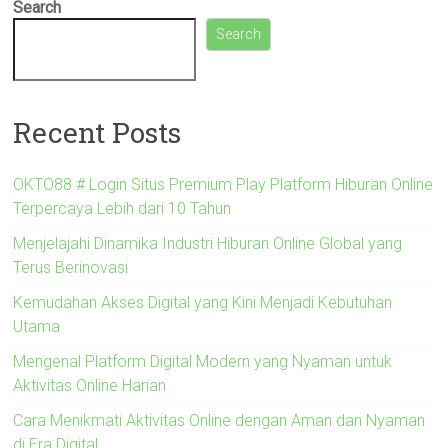
Search
Search
Recent Posts
OKTO88 # Login Situs Premium Play Platform Hiburan Online
Terpercaya Lebih dari 10 Tahun
Menjelajahi Dinamika Industri Hiburan Online Global yang
Terus Berinovasi
Kemudahan Akses Digital yang Kini Menjadi Kebutuhan
Utama
Mengenal Platform Digital Modern yang Nyaman untuk
Aktivitas Online Harian
Cara Menikmati Aktivitas Online dengan Aman dan Nyaman
di Era Digital