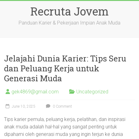
Skip
Recruta Jovem
to
content
Panduan Karier & Pekerjaan Impian Anak Muda
Jelajahi Dunia Karier: Tips Seru
dan Peluang Kerja untuk
Generasi Muda
gek4869@gmail.com
Uncategorized
June 10, 2025
0 Comment
Tips karier pemula, peluang kerja, pelatihan, dan inspirasi
anak muda adalah hal-hal yang sangat penting untuk
dipahami oleh generasi muda yang ingin terjun ke dunia