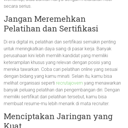
secara serius.
Jangan Meremehkan
Pelatihan dan Sertifikasi
Di era digital ini, pelatihan dan sertifikasi semakin penting
untuk meningkatkan daya saing di pasar kerja. Banyak
perusahaan kini lebih memilih kandidat yang memiliki
keterampilan khusus yang relevan dengan posisi yang
mereka tawarkan. Coba cari pelatihan online yang sesuai
dengan bidang yang kamu minati. Selain itu, kamu bisa
melihat organisasi seperti
recrutajovem
yang menawarkan
banyak peluang pelatihan dan pengembangan diri. Dengan
memiliki sertifikat dari pelatihan tersebut, kamu bisa
membuat resume-mu lebih menarik di mata recruiter.
Menciptakan Jaringan yang
Kuat