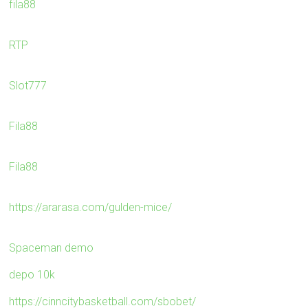
fila88
RTP
Slot777
Fila88
Fila88
https://ararasa.com/gulden-mice/
Spaceman demo
depo 10k
https://cinncitybasketball.com/sbobet/