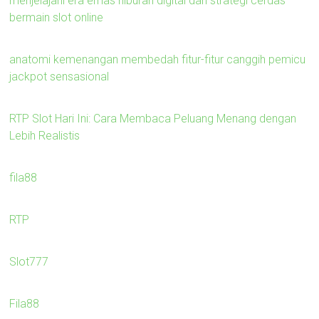
menjelajahi era emas hiburan digital dan strategi cerdas
bermain slot online
anatomi kemenangan membedah fitur-fitur canggih pemicu
jackpot sensasional
RTP Slot Hari Ini: Cara Membaca Peluang Menang dengan
Lebih Realistis
fila88
RTP
Slot777
Fila88