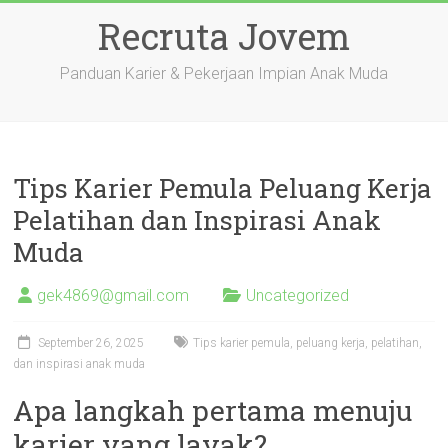
Skip
Recruta Jovem
to
content
Panduan Karier & Pekerjaan Impian Anak Muda
Tips Karier Pemula Peluang Kerja
Pelatihan dan Inspirasi Anak
Muda
gek4869@gmail.com
Uncategorized
September 26, 2025
Tips karier pemula, peluang kerja, pelatihan,
dan inspirasi anak muda
Apa langkah pertama menuju
karier yang layak?