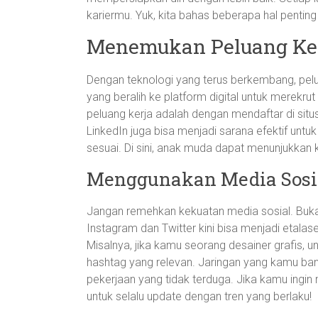
kariermu. Yuk, kita bahas beberapa hal penti
Menemukan Peluang Kerj
Dengan teknologi yang terus berkembang, pelu
yang beralih ke platform digital untuk merekr
peluang kerja adalah dengan mendaftar di situs-
LinkedIn juga bisa menjadi sarana efektif unt
sesuai. Di sini, anak muda dapat menunjukkan
Menggunakan Media Sosial
Jangan remehkan kekuatan media sosial. Buka
Instagram dan Twitter kini bisa menjadi etala
Misalnya, jika kamu seorang desainer grafis, 
hashtag yang relevan. Jaringan yang kamu ban
pekerjaan yang tidak terduga. Jika kamu ingi
untuk selalu update dengan tren yang berlaku!