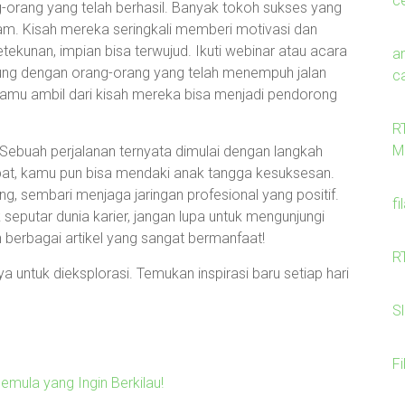
c
ng-orang yang telah berhasil. Banyak tokoh sukses yang
gam. Kisah mereka seringkali memberi motivasi dan
ekunan, impian bisa terwujud. Ikuti webinar atau acara
a
ung dengan orang-orang yang telah menempuh jalan
c
kamu ambil dari kisah mereka bisa menjadi pendorong
R
M
Sebuah perjalanan ternyata dimulai dengan langkah
at, kamu pun bisa mendaki anak tangga kesuksesan.
g, sembari menjaga jaringan profesional yang positif.
fi
 seputar dunia karier, jangan lupa untuk mengunjungi
berbagai artikel yang sangat bermanfaat!
R
 untuk dieksplorasi. Temukan inspirasi baru setiap hari
S
F
Pemula yang Ingin Berkilau!