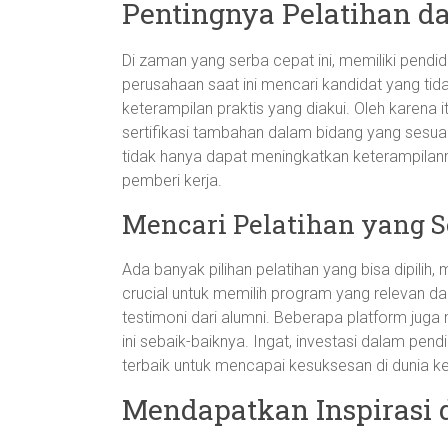
Pentingnya Pelatihan da
Di zaman yang serba cepat ini, memiliki pendi
perusahaan saat ini mencari kandidat yang tida
keterampilan praktis yang diakui. Oleh karena
sertifikasi tambahan dalam bidang yang sesuai
tidak hanya dapat meningkatkan keterampilanmu
pemberi kerja.
Mencari Pelatihan yang S
Ada banyak pilihan pelatihan yang bisa dipilih,
crucial untuk memilih program yang relevan d
testimoni dari alumni. Beberapa platform jug
ini sebaik-baiknya. Ingat, investasi dalam pen
terbaik untuk mencapai kesuksesan di dunia ke
Mendapatkan Inspirasi 