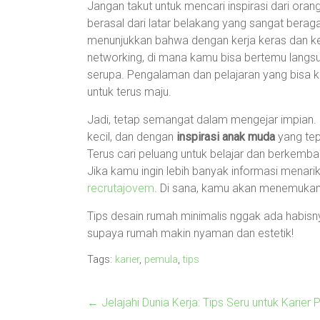
Jangan takut untuk mencari inspirasi dari ora
berasal dari latar belakang yang sangat bera
menunjukkan bahwa dengan kerja keras dan ket
networking, di mana kamu bisa bertemu langs
serupa. Pengalaman dan pelajaran yang bisa 
untuk terus maju.
Jadi, tetap semangat dalam mengejar impian. 
kecil, dan dengan
inspirasi anak muda
yang tep
Terus cari peluang untuk belajar dan berkemban
Jika kamu ingin lebih banyak informasi menarik
recrutajovem
. Di sana, kamu akan menemukan 
Tips desain rumah minimalis nggak ada habisnya
supaya rumah makin nyaman dan estetik!
Tags:
karier
,
pemula
,
tips
←
Jelajahi Dunia Kerja: Tips Seru untuk Karier 