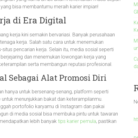
Me
ng yang bisa membantumu meraih karier impian!
G
a di Era Digital
K
K
ang kerja kini semakin bervariasi. Banyak perusahaan
M
ut tenaga kerja. Salah satu cara untuk menemukan
un
situs pencarian kerja. Selain itu, media sosial seperti
uk berjejaring dan menemukan lowongan kerja yang
C
 keterampilan serta membangun reputasi profesional.
d
 Sebagai Alat Promosi Diri
n hanya untuk bersenang-senang, platform seperti
se untuk menunjukkan bakat dan keterampilanmu.
N
unggah portofolio karyamu di Instagram dan pakai
gun di media sosial bisa membuka pintu untuk tawaran
h
n mendapatkan lebih banyak
tips karier pemula
, pastikan
p