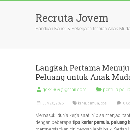
Skip
to
Recruta Jovem
content
Panduan Karier & Pekerjaan Impian Anak Mud
Langkah Pertama Menuju 
Peluang untuk Anak Mud
gek4869@gmail.com
pemula pelua
July 20, 2025
karier
,
pemula
,
tips
0 C
Memasuki dunia kerja saat ini bisa menjadi ta
dengan beberapa
tips karier pemula, peluang k
mempersiapkan diri dengan lebih baik. Setia