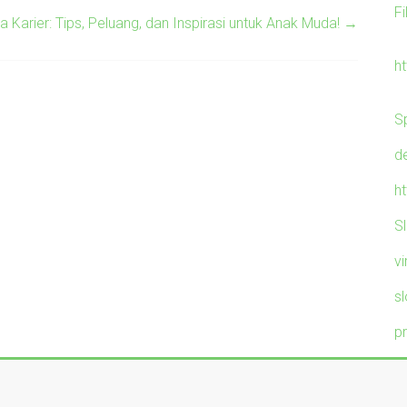
F
ia Karier: Tips, Peluang, dan Inspirasi untuk Anak Muda!
→
h
S
d
h
S
v
sl
p