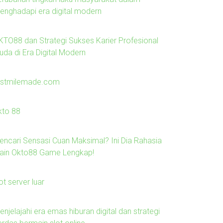
enghadapi era digital modern
KTO88 dan Strategi Sukses Karier Profesional
uda di Era Digital Modern
irstmilemade.com
kto 88
encari Sensasi Cuan Maksimal? Ini Dia Rahasia
ain Okto88 Game Lengkap!
ot server luar
njelajahi era emas hiburan digital dan strategi