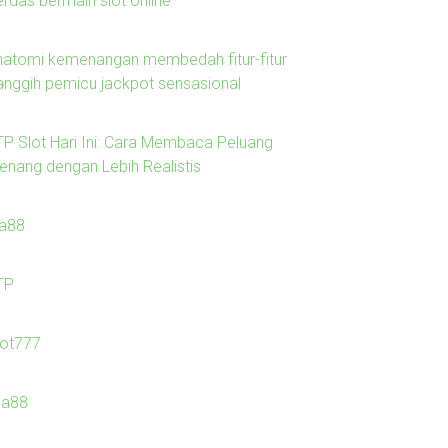
erdas bermain slot online
natomi kemenangan membedah fitur-fitur
anggih pemicu jackpot sensasional
TP Slot Hari Ini: Cara Membaca Peluang
enang dengan Lebih Realistis
la88
TP
lot777
ila88