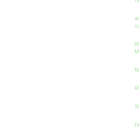
c
a
c
R
M
fi
R
S
F