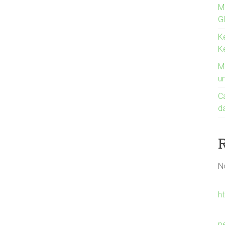
Me
G
K
K
M
un
C
d
N
h
p