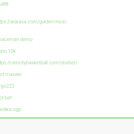
ila88
ttps://ararasa.com/gulden-mice/
paceman demo
epo 10k
ttps://cinncitybasketball.com/sbobet/
lot maxwin
irgo222
ot bet
rediksi sgp