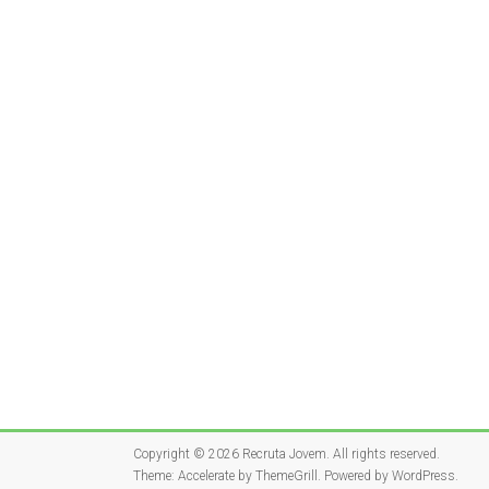
Copyright © 2026
Recruta Jovem
. All rights reserved.
Theme:
Accelerate
by ThemeGrill. Powered by
WordPress
.