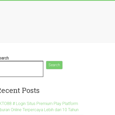
earch
Search
Recent Posts
KTO88 # Login Situs Premium Play Platform
iburan Online Terpercaya Lebih dari 10 Tahun